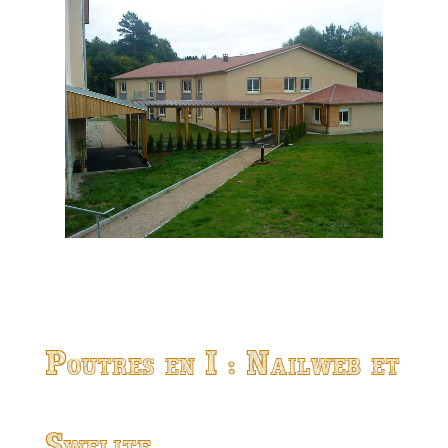
Poutres en I : Nailweb et
Swelite