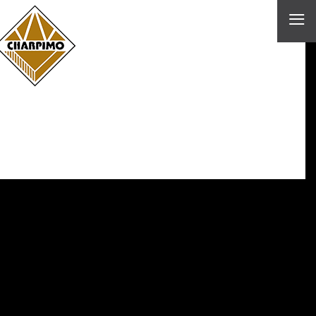
≡
Fabrication de
charpentes Grand Est
et Ile de France