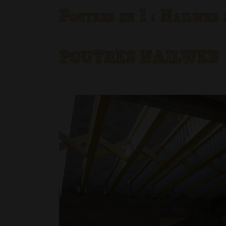
Poutres en I : Nailweb 
POUTRES NAILWEB