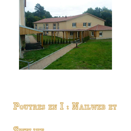
Poutres en I : Nailweb et
Swelite