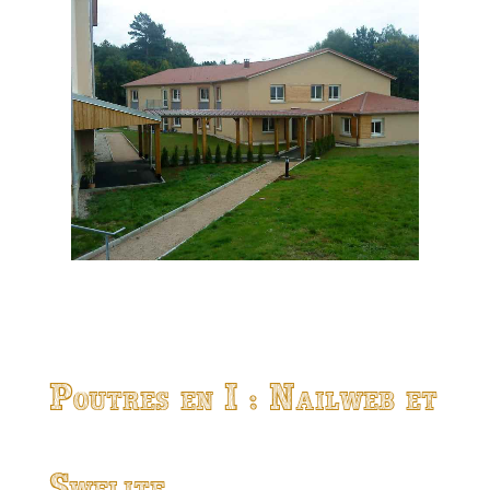
Poutres en I : Nailweb et
Swelite