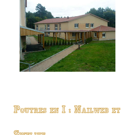
Poutres en I : Nailweb et
Swelite