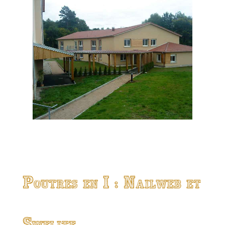
Poutres en I : Nailweb et
Swelite