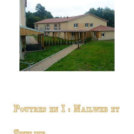
Poutres en I : Nailweb et
Swelite