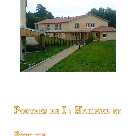
Poutres en I : Nailweb et
Swelite