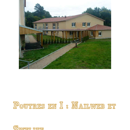
Poutres en I : Nailweb et
Swelite