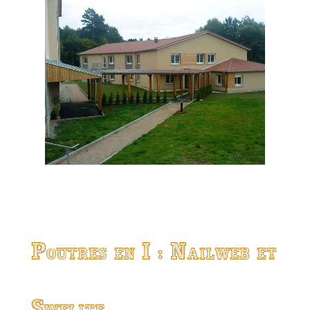
Poutres en I : Nailweb et
Swelite