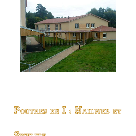
Poutres en I : Nailweb et
Swelite