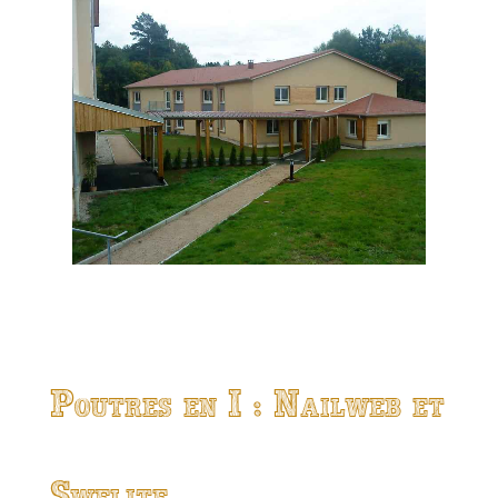
Poutres en I : Nailweb et
Swelite