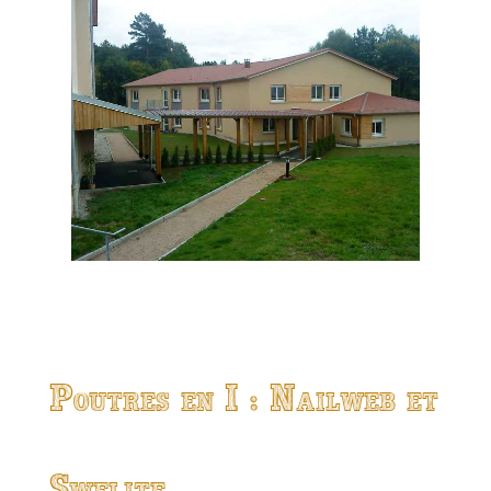
Poutres en I : Nailweb et
Swelite