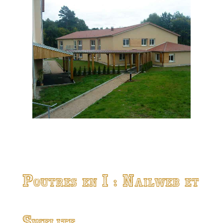
Poutres en I : Nailweb et
Swelite