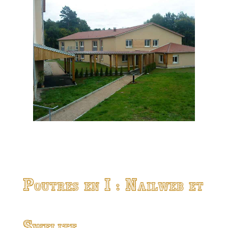
Poutres en I : Nailweb et
Swelite