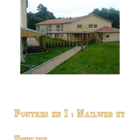
Poutres en I : Nailweb et
Swelite