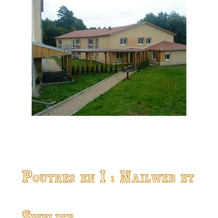
Poutres en I : Nailweb et
Swelite