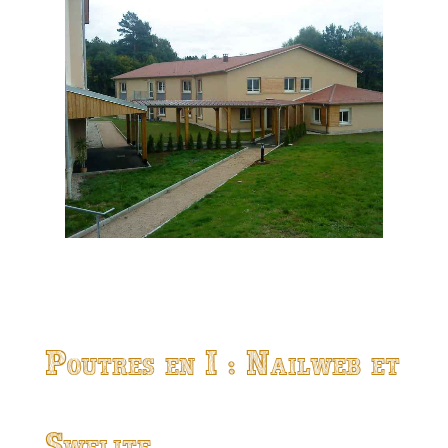
Poutres en I : Nailweb et
Swelite