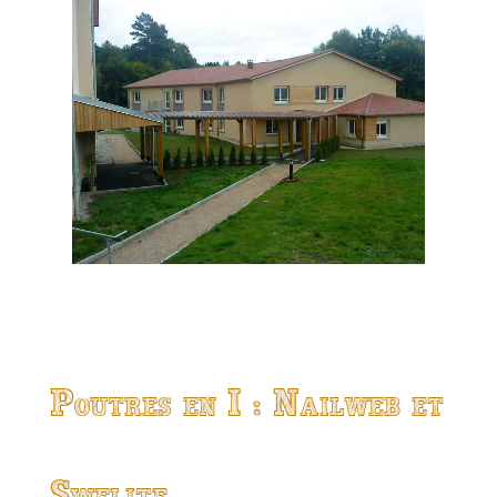
Poutres en I : Nailweb et
Swelite