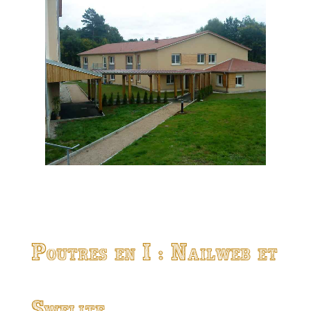
Poutres en I : Nailweb et
Swelite