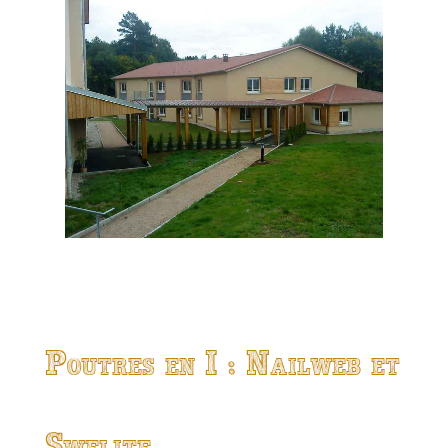
Poutres en I : Nailweb et
Swelite