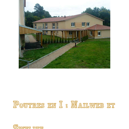
Poutres en I : Nailweb et
Swelite