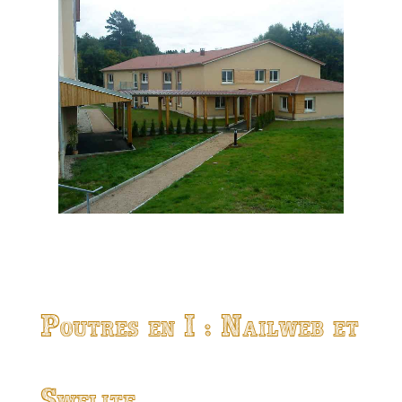
Poutres en I : Nailweb et
Swelite