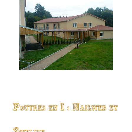
Poutres en I : Nailweb et
Swelite