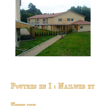
Poutres en I : Nailweb et
Swelite