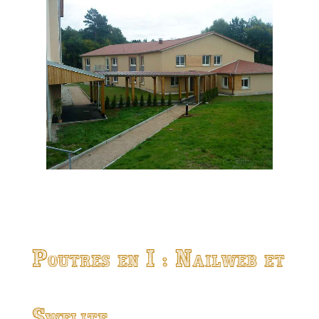
Poutres en I : Nailweb et
Swelite