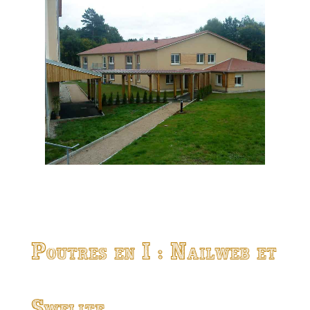
Poutres en I : Nailweb et
Swelite