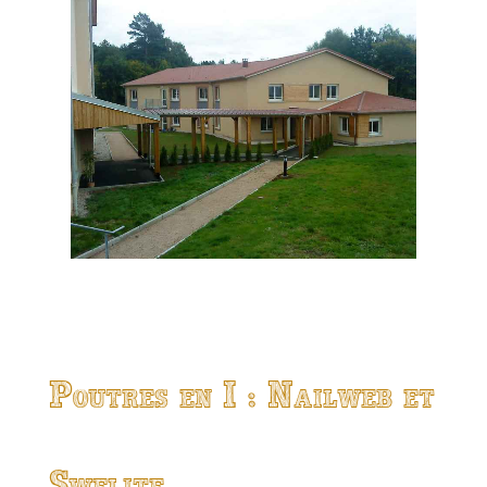
Poutres en I : Nailweb et
Swelite