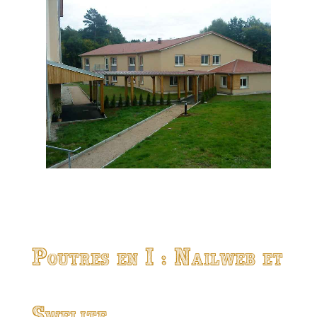
Poutres en I : Nailweb et
Swelite