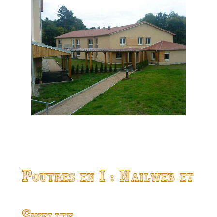
Poutres en I : Nailweb et
Swelite