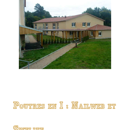
Poutres en I : Nailweb et
Swelite