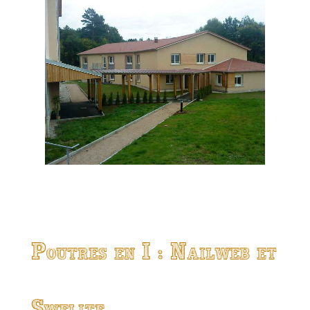
Poutres en I : Nailweb et
Swelite