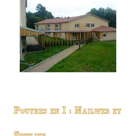
Poutres en I : Nailweb et
Swelite