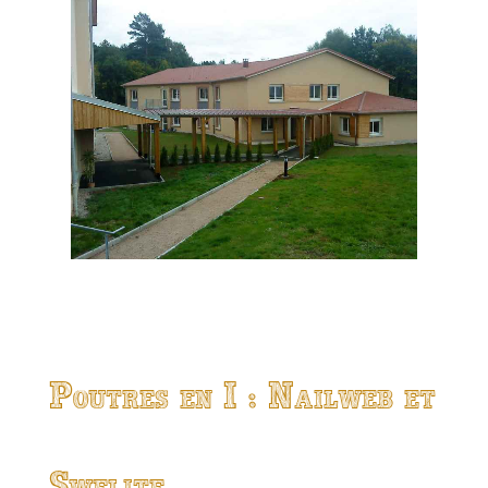
Poutres en I : Nailweb et
Swelite