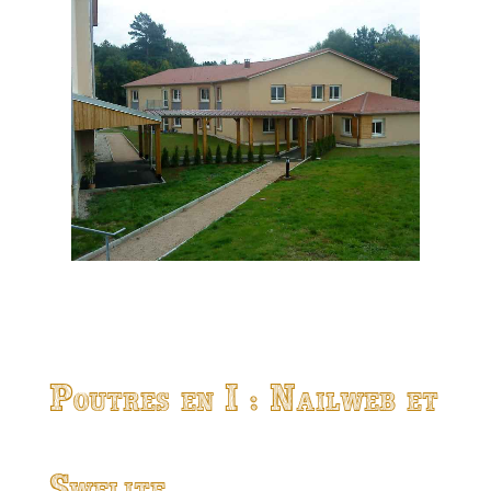
Poutres en I : Nailweb et
Swelite