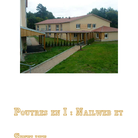
Poutres en I : Nailweb et
Swelite