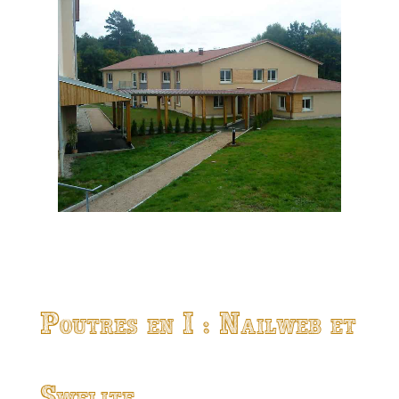
Poutres en I : Nailweb et
Swelite