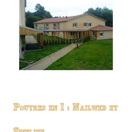
Poutres en I : Nailweb et
Swelite