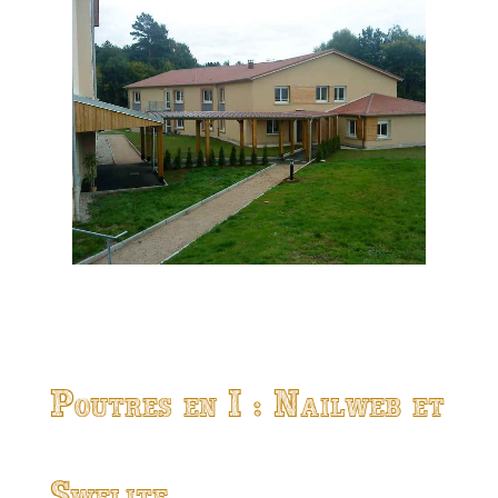
Poutres en I : Nailweb et
Swelite