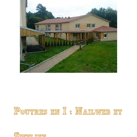
Poutres en I : Nailweb et
Swelite