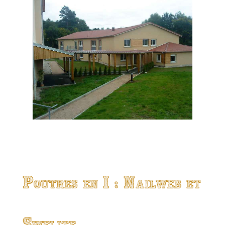
Poutres en I : Nailweb et
Swelite