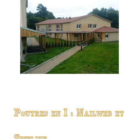
Poutres en I : Nailweb et
Swelite