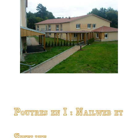
Poutres en I : Nailweb et
Swelite