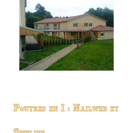
Poutres en I : Nailweb et
Swelite