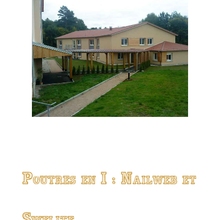
Poutres en I : Nailweb et
Swelite