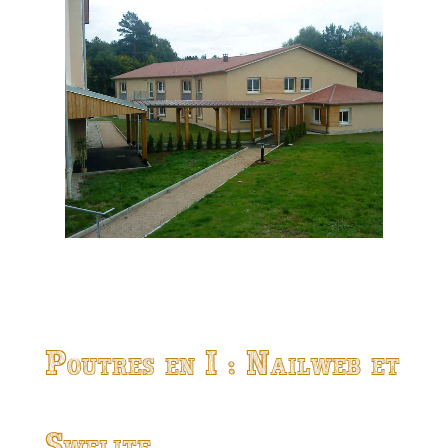
Poutres en I : Nailweb et
Swelite