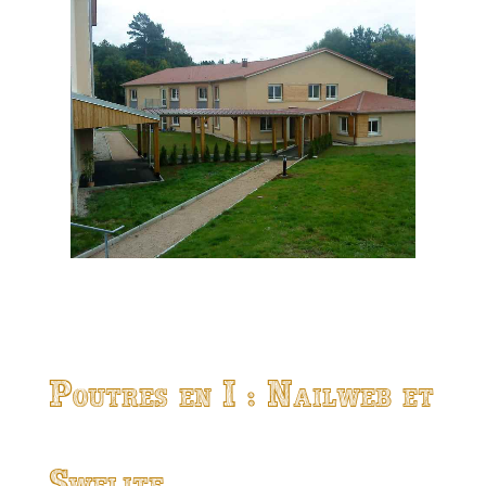
Poutres en I : Nailweb et
Swelite