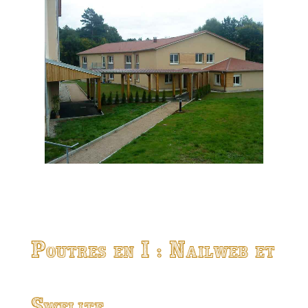
Poutres en I : Nailweb et
Swelite