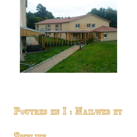
Poutres en I : Nailweb et
Swelite